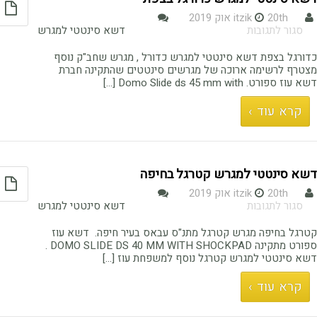
20th אוק 2019
itzik
על
סגור לתגובות
דשא סינטטי למגרש
דשא
סינטטי
כדורגל בצפת דשא סינטטי למגרש כדורל , מגרש שחב"ק נוסף
למגרש
מצטרף לרשימה ארוכה של מגרשים סינטטים שהתקינה חברת
כדורגל
דשא עוז ספורט. Domo Slide ds 45 mm with [...]
בצפת
קרא עוד ›
דשא סינטטי למגרש קטרגל בחיפה
20th אוק 2019
itzik
על
סגור לתגובות
דשא סינטטי למגרש
דשא
סינטטי
קטרגל בחיפה מגרש קטרגל מתנ"ס עבאס בעיר חיפה. דשא עוז
למגרש
ספורט מתקינה DOMO SLIDE DS 40 MM WITH SHOCKPAD .
קטרגל
דשא סינטטי למגרש קטרגל נוסף למשפחת עוז [...]
בחיפה
קרא עוד ›