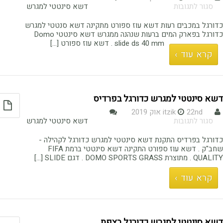
על
סגור לתגובות
דשא סינטטי למגרש
דשא
סינטטי
כדורגל במכבים רעות דשא עוז ספורט מתקינה דשא סנטטי למגרש
למגרש
כדורגל בפארק המים ברעות שנהנה ממגרש דשא סינטטי Domo
כדורגל
slide ds 40 mm . דשא עוז ספורט [...]
במכבים
קרא עוד ›
רעות
דשא סינטטי למגרש כדורגל בפרדיס
22nd אוק 2019
itzik
על
סגור לתגובות
דשא סינטטי למגרש
דשא
סינטטי
כדורגל בפרדיס התקנת דשא סינטטי למגרש כדורגל לקהילה -
למגרש
שחב"ק . דשא עוז ספורט התקינה דשא סינטטי ברמת FIFA
כדורגל
QUALITY . מתוצרת DOMO SPORTS GRASS . דגם SLIDE [...]
בפרדיס
קרא עוד ›
דשא סינטטי למגרש כדורגל בצפת