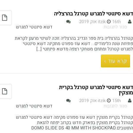
דשא סינטטי למגרש קטרגל בהרצליה
16th אוק 2019
itzik
על
סגור לתגובות
דשא סינטטי למגרש
דשא
סינטטי
קטרגל בהרצליה בית ספר הנדיב בהרצליה זוכה לשינוי מרענן לקראת
למגרש
פתיחת שנת הלימודים. . דשא עוז ספורט מתקינה דשא סינטטי
קטרגל
למגרש קטרגל ומתחם משחקי רצפה מדשא סינתטי [...]
בהרצליה
קרא עוד ›
דשא סינטטי למגרש קטרגל בקרית
מוצקין
15th אוק 2019
itzik
על
סגור לתגובות
דשא סינטטי למגרש
דשא
סינטטי
קטרגל בקרית מוצקין דשא עוז ספורט מקימה דשא סינטטי למגרש
למגרש
קטרגל בקרית מוצקין בפארק חדש בקרוב יפתח להנאת
קטרגל
התושבים.DOMO SLIDE DS 40 MM WITH SHOCKPAD
בקרית