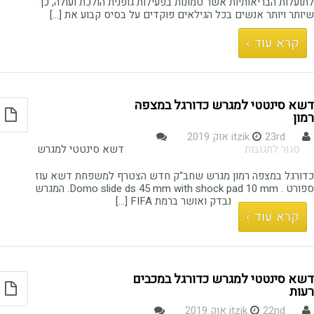
למגוון
לתועלות הבריאותיות אשר טמונות בפעילות גופנית הולכת ועולה, כך
מגרשים
שיותר ויותר אנשים בכל הגילאים פוקדים על בסיס קבוע את [...]
קרא עוד ›
דשא סינטטי למגרש כדורגל במצפה
רמון
23rd אוק 2019
itzik
על
סגור לתגובות
דשא סינטטי למגרש
דשא
סינטטי
כדורגל במצפה רמון מגרש שחב"ק חדש הצטרף למשפחת דשא עוז
למגרש
ספורט . Domo slide ds 45 mm with shock pad 10 mm. המגרש
כדורגל
נבדק ואושר ברמת FIFA [...]
במצפה
קרא עוד ›
רמון
דשא סינטטי למגרש כדורגל במכבים
רעות
22nd אוק 2019
itzik