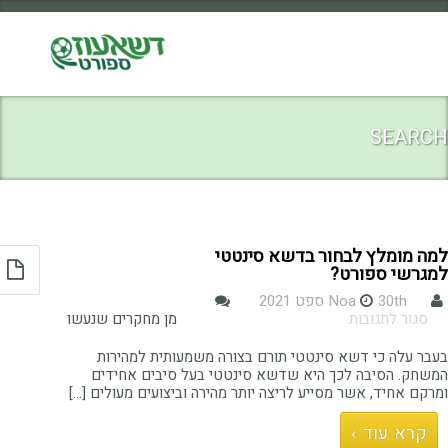
SEARCH
למה מומלץ לבחור בדשא סינטטי
למגרשי ספורט?
30th ספט 2021
Noa
על
סגור לתגובות
מן מחקרים שנעשו
למה
מומלץ
בעבר עלה כי דשא סינטטי תורם בצורה משמעותית למהירות
לבחור
המשחק. הסיבה לכך היא שדשא סינטטי בעל סיבים אחידים
בדשא
ומרקם אחיד, אשר מסייע לריצה יותר מהירה וביצועים מעולים [...]
סינטטי
למגרשי
קרא עוד ›
ספורט?