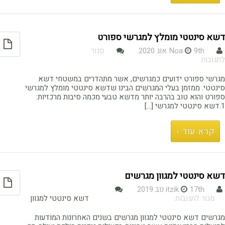
דשא סינטטי מומלץ למגרשי ספורט
9th אוג 2020
Noa
סגור
על
לתגובות
דשא
סינטטי
מגרשי ספורט ידועים כמגרשים, אשר מתהדרים במשטחי דשא
מומלץ
סינטטי. ממזמן בעלי המגרשים הבינו שדשא סינטטי מומלץ למגרשי
למגרשי
ספורט והוא טוב בהרבה יותר מדשא טבעי מכמה סיבות מרכזיות:
ספורט
1.דשא סינטטי למגרשי […]
קרא עוד ›
דשא סינטטי למגוון מגרשים
17th נוב 2019
itzik
על
סגור לתגובות
דשא סינטטי למגוון
דשא
סינטטי
מגרשים דשא סינטטי למגוון מגרשים בשנים האחרונות המודעות