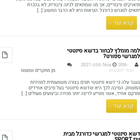
לדעת
ופארקים ציבוריים, אך מה שמתאים לגינה ציבורית, לא בהכרח
לפני
יתאים למגרש כדורגל. הנראות היא לא הדבר החשוב [...]
רכישת
דשא
קרא עוד ›
סינטטי
למגרש
כדורגל?
למה מומלץ לבחור בדשא סינטטי
למגרשי ספורט?
30th ספט 2021
Noa
על
סגור לתגובות
מן מחקרים שנעשו
למה
מומלץ
בעבר עלה כי דשא סינטטי תורם בצורה משמעותית למהירות
לבחור
המשחק. הסיבה לכך היא שדשא סינטטי בעל סיבים אחידים
בדשא
ומרקם אחיד, אשר מסייע לריצה יותר מהירה וביצועים מעולים [...]
סינטטי
למגרשי
קרא עוד ›
ספורט?
דשא סינטטי למגרשי כדורגל מבית
עוז SPORT