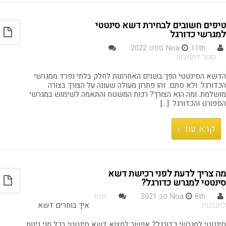
טיפים חשובים לבחירת דשא סינטטי
למגרשי כדורגל
11th ספט 2022
Noa
על
סגור לתגובות
טיפים
חשובים
הדשא הסינטטי הפך בשנים האחרונות לחלק בלתי נפרד ממגרשי
לבחירת
הכדורגל. ולא סתם. זהו פתרון מעולה שעונה על הצורך בצורה
דשא
מושלמת. ומה הוא הצורך? רכות המשטח והתאמה לשימוש במגרשי
סינטטי
הספורט והכדורגל. […]
למגרשי
כדורגל
קרא עוד ›
מה צריך לדעת לפני רכישת דשא
סינטטי למגרש כדורגל?
8th נוב 2021
Noa
סגור
על
לתגובות
איך בוחרים דשא
מה
צריך
סינטטי למגרשי כדורגל? אפשר למצוא דשא סינטטי בכל מני גינות