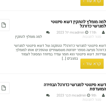
קרא עוד ›
והמתקדם
למשחק
ברמה
גבוהה
למה מומלץ להתקין דשא סינטטי
למגרשי כדורגל
11th יול 2023
mcadmin
על
סגור לתגובות
למה מומלץ להתקין
למה
מומלץ
דשא סינטטי למגרשי כדורגל? ההתקנה של דשא סינטטי למגרשי
להתקין
כדורגל מציעה מספר יתרונות משמעותיים שהופכים אותו למומלץ:
דשא
עמידות: דשא סינטטי הוא חומר עמיד במיוחד המסוגל לעמוד
סינטטי
במצבים [...]
למגרשי
קרא עוד ›
כדורגל
דשא סינטטי למגרשי כדורגל הבחירה
המועדפת
9th פבר 2023
mcadmin
על
סגור לתגובות
דשא