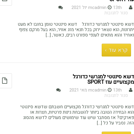
13th יול 2021
mcadmin
על
סגור לתגובות
דשא
סינטטי
דשא סינטטי למגרשי כדורגל דשא סינטטי טומן בחובו לא מעט
למגרשי
יתרונות, הוא נשאר ירוק בכל תנאי מזג אוויר, הוא בעל מרקם צפוף
כדורגל
ואחיד והוא מתאים לענפי ספורט רבים, כאשר, […]
מבית
עוז
קרא עוד ›
sport
דשא סינטטי למגרשי כדורגל
מקצועיים עוז SPORT
13th מאי 2021
mcadmin
על
סגור לתגובות
דשא
סינטטי
דשא סינטטי למגרשי כדורגל מקצועיים חשבתם שדשא סינטטי
למגרשי
הוא הבחירה הטובה ביותר להשבחת גינות פרטיות, חצרות או
כדורגל
פארקים? אז מסתבר שיש עוד שימושים מעולים לדשא מהסוג
מקצועיים
הזה. נסביר על כל […]
עוז
sport