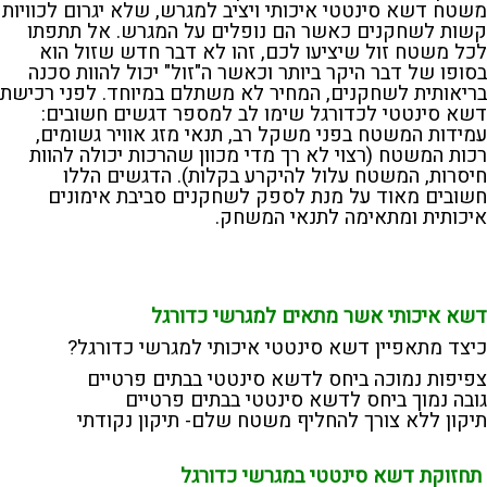
משטח דשא סינטטי איכותי ויציב למגרש, שלא יגרום לכוויות
קשות לשחקנים כאשר הם נופלים על המגרש. אל תתפתו
לכל משטח זול שיציעו לכם, זהו לא דבר חדש שזול הוא
בסופו של דבר היקר ביותר וכאשר ה"זול" יכול להוות סכנה
בריאותית לשחקנים, המחיר לא משתלם במיוחד. לפני רכישת
דשא סינטטי לכדורגל שימו לב למספר דגשים חשובים:
עמידות המשטח בפני משקל רב, תנאי מזג אוויר גשומים,
רכות המשטח (רצוי לא רך מדי מכוון שהרכות יכולה להוות
חיסרות, המשטח עלול להיקרע בקלות). הדגשים הללו
חשובים מאוד על מנת לספק לשחקנים סביבת אימונים
איכותית ומתאימה לתנאי המשחק.
דשא איכותי אשר מתאים למגרשי כדורגל
כיצד מתאפיין דשא סינטטי איכותי למגרשי כדורגל?
צפיפות נמוכה ביחס לדשא סינטטי בבתים פרטיים
גובה נמוך ביחס לדשא סינטטי בבתים פרטיים
תיקון ללא צורך להחליף משטח שלם- תיקון נקודתי
תחזוקת דשא סינטטי במגרשי כדורגל