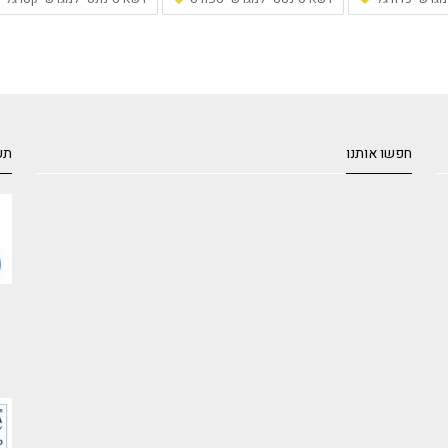
חפשו אותנו
תע