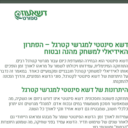
דשא סינטטי למגרשי קטרגל – הפתרון
האידיאלי למשחק מהנה ובטוח
דשא סינטטי הוא הבחירה המועדפת כיום עבור מגרשי קטרגל רבים.
התחזוקה המינימלית, עמידותו ויכולתו לשמור על מראהו לאורך זמן הופכים
אותו לאידיאלי למשחקי קטרגל חובבניים ומקצועיים כאחד. במאמר זה נדבר
על היתרונות של דשא סינטטי לקטרגל, סוגי הדשא הנפוצים, והדרך הנכונה
להתקנתו.
היתרונות של דשא סינטטי למגרשי קטרגל
תחזוקה פשוטה וחסכונית: דשא סינטטי אינו דורש גיזום או השקיה, מה
שמאפשר חסכון משמעותי במים ובכוח אדם. למנהלי מגרשים זהו יתרון
כלכלי חשוב, שמבטיח גם דשא אחיד ונקי לאורך כל השנה.
עמידות לאורך זמן: הדשא הסינטטי שומר על מבנהו ומראהו הייחודי גם
לאחר שנים של שימוש תדיר. הדשא עמיד בפני שחיקה, מה שמונע היווצרות
"קרחות" ומשטחי בוץ.