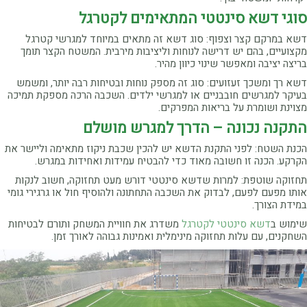
סוגי דשא סינטטי המתאימים לקטרגל
דשא במרקם קצר וצפוף: סוג דשא זה מתאים במיוחד למגרשי קטרגל
מקצועיים, בהם יש דרישה לנוחות וליציבות מירבית. המשטח הקצר תומך
בריצה יציבה ומאפשר שינוי כיוון מהיר.
דשא רך ומשכך זעזועים: סוג זה מספק נוחות ובטיחות רבה יותר, ומשמש
בעיקר למגרשים חובבניים או למגרשי ילדים. השכבה הרכה מספקת תמיכה
מצוינת ושומרת על בריאות המפרקים.
התקנה נכונה – הדרך למגרש מושלם
הכנת השטח: לפני התקנת הדשא יש להכין שכבת ניקוז מתאימה וליישר את
הקרקע. הכנה זו חשובה מאוד כדי להבטיח עמידות ואחידות במגרש.
תחזוקה שוטפת: למרות שדשא סינטטי דורש מעט תחזוקה, חשוב לנקות
אותו מפעם לפעם, לבדוק את השכבה התחתונה ולהוסיף חול או גרגירי גומי
במידת הצורך.
שימוש ב
דשא סינטטי לקטרגל
משדרג את חוויית המשחק ותורם לבטיחות
השחקנים, עם עלות תחזוקה מינימלית ואמינות גבוהה לאורך זמן.