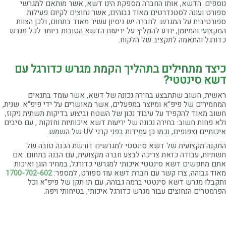
נוספים. הדשא, אותו החברה מספקת הינו דשא, אשר מותאם למגרשי
ספורט ועונה לסטנדרטים מאוד גבוהים, אשר נחוצים לקיום פעילות
ספורטיבית על המגרש. לחברה יש ניסיון עשיר מאוד בתחום, ולכן הצוות
המקצועי והמיומן, יודע להמליץ על יריעות הדשא הטובות ביותר לכל מגרש
כדורגל והתאמה לתקציב של הלקוח.
כיצד מתחילים בתהליך הקמת מגרש כדורגל עם
דשא סינטטי?
ראשית, חשוב שתתבצע בחירה נכונה של דשא, אשר עומד בתנאים
המחמירים של פיפ"א ומיוצר במפעלים, אשר מאושרים על ידי פיפ"א. שנית,
חשוב מאוד להקפיד על עיבוד נכון של השטח וביצוע בדיקות תשתית ניקוז,
ולא פחות חשוב: בחירה נכונה של יריעות דשא איכותיות וחזקות , עם סיבים
איכותיים וצפופים, וכמו כן עמידות בפני קרני UV של השמש.
התקנה מקצועית של דשא סינטטי למגרשים דורשת הכנה טובה של
תשתיות, עבודה כזאת צריכה לבצע חברה מקצועית, עם הבנה בתחום. אם
אתם מחפשים דשא סינטטי איכותי למגרשי כדורגל, במחיר הוגן ואיכות
מאוד גבוהה, צרו קשר עם חברת דשא עוז ספורט, למספר:
1700-702-602
ותקבלו מגרש דשא סינטטי ברמה גבוהה, עם תו תקן של פיפ"א וכל
הפרמטרים הנחוצים עבור מגרש כדורגל איכותי, בטיחותי ויפה.