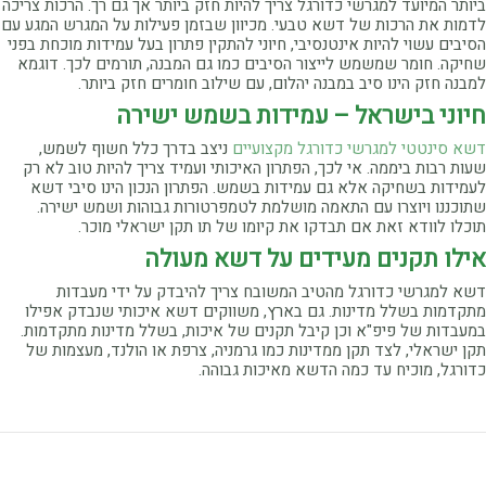
ביותר המיועד למגרשי כדורגל צריך להיות חזק ביותר אך גם רך. הרכות צריכה
לדמות את הרכות של דשא טבעי. מכיוון שבזמן פעילות על המגרש המגע עם
הסיבים עשוי להיות אינטנסיבי, חיוני להתקין פתרון בעל עמידות מוכחת בפני
שחיקה. חומר שמשמש לייצור הסיבים כמו גם המבנה, תורמים לכך. דוגמא
למבנה חזק הינו סיב במבנה יהלום, עם שילוב חומרים חזק ביותר.
חיוני בישראל – עמידות בשמש ישירה
דשא סינטטי למגרשי כדורגל מקצועיים
ניצב בדרך כלל חשוף לשמש,
שעות רבות ביממה. אי לכך, הפתרון האיכותי ועמיד צריך להיות טוב לא רק
לעמידות בשחיקה אלא גם עמידות בשמש. הפתרון הנכון הינו סיבי דשא
שתוכננו ויוצרו עם התאמה מושלמת לטמפרטורות גבוהות ושמש ישירה.
תוכלו לוודא זאת אם תבדקו את קיומו של תו תקן ישראלי מוכר.
אילו תקנים מעידים על דשא מעולה
דשא למגרשי כדורגל מהטיב המשובח צריך להיבדק על ידי מעבדות
מתקדמות בשלל מדינות. גם בארץ, משווקים דשא איכותי שנבדק אפילו
במעבדות של פיפ"א וכן קיבל תקנים של איכות, בשלל מדינות מתקדמות.
תקן ישראלי, לצד תקן ממדינות כמו גרמניה, צרפת או הולנד, מעצמות של
כדורגל, מוכיח עד כמה הדשא מאיכות גבוהה.