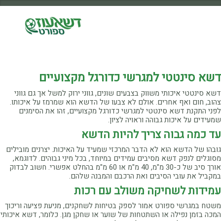
דשא סינטטי למגרשי כדורגל מקצועיים
דשא סינטטי איכותי משווק בצבעים שונים, גווני ירוק למשל אך גם גווני
צהוב, חום ואף אחרים. אולם לא צבעו של הדשא הוא שמרמז על איכותו.
לפני התקנת דשא סינטטי למגרשי כדורגל מקצועיים, זהו את הסימנים
שמעידים על איכות גבוהה וראויה לציון.
עד כמה גבוה צריך להיות הדשא
גובהו של הדשא הוא לא הדבר המרכזי שמעיד על האיכות. יצרנים מובילים
מסוגלים לנפק דשא מסיבים עמידים במיוחד, בכל מיני גבוהים. לדוגמא,
אורך סיב של כ-30 מ"מ, 40 מ"מ או 60 מ"מ בהחלט אפשרי. חשוב לבדוק
במקביל את עובי הסיבים ואת הרכבם והמבנה שלהם.
עמידות לשחיקה משולב עם רכות
משטח במגרשי ספורט אמור לספק בטיחות לשחקנים, מניעת פציעה וריכוך
המכה בזמן נפילה או השתטחות של שוער או שחקן מגן. כלומר, דשא איכותי