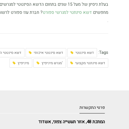
בעלת ניסיון של מעל 15 שנים בתחום הדשא הסינטטי למגרשים, עם מטרז' של מעל 1.3 מיליון מ"ר.
מחפשים
דשא סינתטי למגרשי ספורט
? חברת עוז ספורט לרשותכ
.
Tags:
דשא סינטטי
דשא סינטטי איכותי
דשא סינטטי ה
דשא סינתטי מקצועי
מגרש מיניפיץ'
מיניפיץ
פרטי התקשרות
המתכת 48, אזור תעשייה צפוני, אשדוד