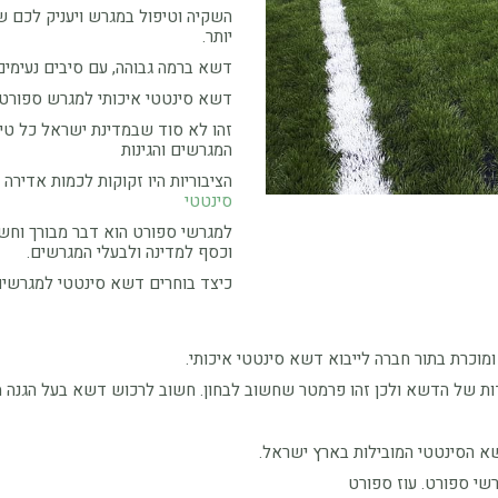
השקיה וטיפול במגרש ויעניק לכם 
יותר.
דשא ברמה גבוהה, עם סיבים נעימים
דשא סינטטי איכותי למגרש ספורט 
זהו לא סוד שבמדינת ישראל כל טי
המגרשים והגינות
הציבוריות היו זקוקות לכמות אדירה
סינטטי
למגרשי ספורט הוא דבר מבורך וחשו
וכסף למדינה ולבעלי המגרשים.
כיצד בוחרים דשא סינטטי למגרשי
וכרת בתור חברה לייבוא דשא סינטטי איכותי.
פרמטר שחשוב לבחון. חשוב לרכוש דשא בעל הגנה מקרני ה UV של השמש ועם מידת רכות מתאימה לצו
א הסינטטי המובילות בארץ ישראל.
י ספורט. עוז ספורט